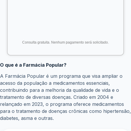
Comprar os medicamentos em uma farmácia
credenciada:
A lista de farmácias credenciadas pode
ser consultada no site do programa ou diretamente
nas farmácias.
Como funciona a Farmácia Popular?
Para adquirir os medicamentos na Farmácia Popular,
basta seguir os seguintes passos:
Consultar a lista de medicamentos:
Verifique se o
medicamento que você precisa está disponível na
lista de medicamentos da Farmácia Popular.
Procurar uma farmácia credenciada:
Localize uma
farmácia credenciada próxima à sua residência.
Apresentar a receita médica e um documento de
identificação:
Na farmácia, apresente a receita
médica e um documento de identificação com foto
para comprovar sua identidade.