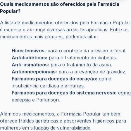
do que os encontrados em farmácias comerciais, o
que ajuda a reduzir os custos com saúde das
famílias.
Ampliação do acesso ao tratamento:
O programa
facilita o acesso ao tratamento para pessoas que não
teriam condições financeiras de adquirir os
medicamentos por conta própria.
Em resumo, a Farmácia Popular é um programa que
garante o acesso a medicamentos essenciais para a
população, contribuindo para a melhoria da saúde e da
qualidade de vida de milhões de brasileiros.
ANTERIOR
PRÓXIMO