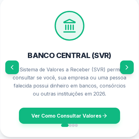
Adquirir o medicamento:
Após a conferência dos
documentos, você poderá adquirir o medicamento
com o desconto ou gratuitamente, conforme a
política do programa.
Importância da Farmácia Popular
A Farmácia Popular desempenha um papel fundamental
na garantia do acesso à saúde da população,
especialmente para aqueles que possuem menor poder
aquisitivo. Ao oferecer medicamentos a preços mais
acessíveis, o programa contribui para:
Melhoria da qualidade de vida:
O acesso a
medicamentos essenciais permite que as pessoas
controlem doenças crônicas e tenham uma melhor
qualidade de vida.
Redução de custos com saúde:
Os medicamentos
oferecidos pela Farmácia Popular são mais baratos