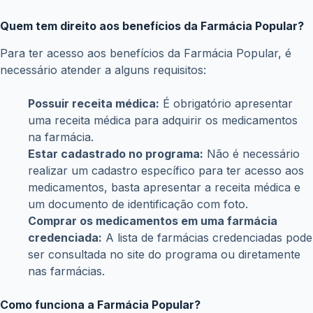
Posts relacionados
eSocial divulga novas orientações sobre garantias
do Crédito do Trabalhador; empresas devem seguir
regras atualizadas
julho 3, 2026
Financiamento do Move Brasil para carros novos já
está disponível; veja como fazer a solicitação
julho 1, 2026
Novo lote do PIS/Pasep libera até R$ 1.621 para
trabalhadores; veja quem recebe
junho 22, 2026