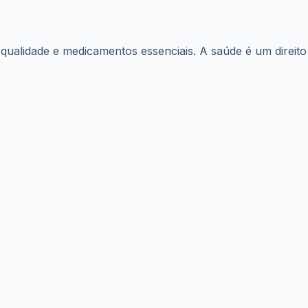
 medicamentos essenciais para o tratamento de doenças
mo gratuitos, o programa contribui para: