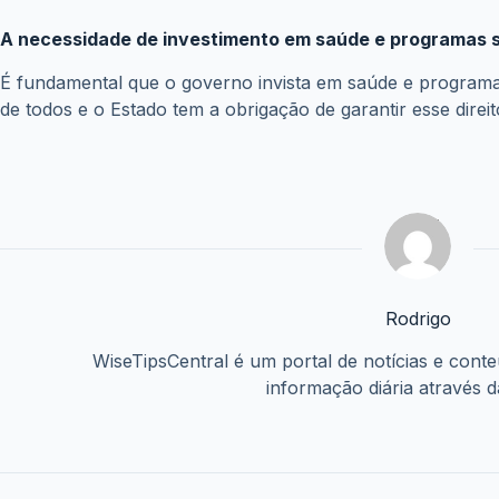
A importância da Farmácia Popular para a saúde públic
A Farmácia Popular é um programa de extrema importância 
crônicas como hipertensão, diabetes, asma e outras. Ao o
PIS/PASEP 202