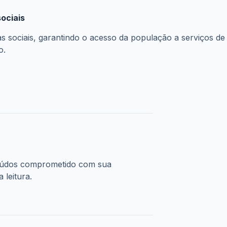
Consulta gratuita. Nenhum pagamento será solicitado.
a
para a saúde pública brasileira, pois garante o acesso a
ferecer medicamentos a preços mais acessíveis ou até mes
6