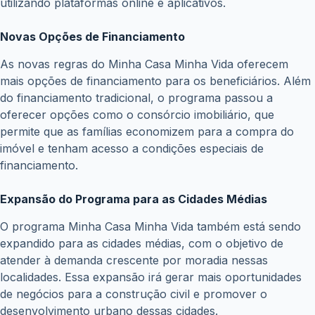
do Crédito do Trabalhador; empresas devem seguir
regras atualizadas
julho 3, 2026
Financiamento do Move Brasil para carros novos já
está disponível; veja como fazer a solicitação
julho 1, 2026
Novo lote do PIS/Pasep libera até R$ 1.621 para
trabalhadores; veja quem recebe
junho 22, 2026
Copyright © WiseTipsCentral