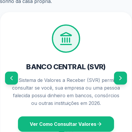
vida dos interessados.
Mais opções de financiamento:
O programa
oferece mais opções de financiamento para os
beneficiários.
Desenvolvimento urbano:
A expansão do programa
para as cidades médias promove o desenvolvimento
urbano e gera empregos.
Como se beneficiar das novas regras do Minha Casa
Minha Vida?
Para se beneficiar das novas regras do Minha Casa Minha
Vida, é importante se informar sobre os requisitos do
programa e buscar orientação de um profissional
especializado. Consulte as instituições financeiras
participantes do programa e compare as diferentes
opções de financiamento disponíveis.