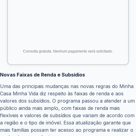
O programa Minha Casa Minha Vida também está sendo
expandido para as cidades médias, com o objetivo de
atender à demanda crescente por moradia nessas
localidades. Essa expansão irá gerar mais oportunidades
de negócios para a construção civil e promover o
desenvolvimento urbano dessas cidades.
Quais são os benefícios das novas regras do Minha
Casa Minha Vida?
Mais acesso à casa própria:
As novas regras
ampliam o acesso ao programa para um público
maior, incluindo famílias com renda mais elevada.
Imóveis mais sustentáveis e acessíveis:
O
programa incentiva a construção de imóveis mais
sustentáveis e adaptados para pessoas com
necessidades especiais.
Processo de inscrição mais simples:
A digitalização
dos processos e a redução da burocracia facilitam a