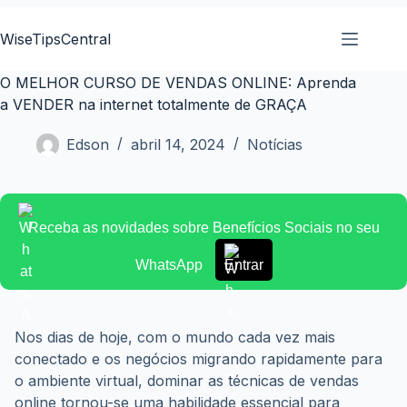
Pular
para
WiseTipsCentral
o
conteúdo
O MELHOR CURSO DE VENDAS ONLINE: Aprenda
a VENDER na internet totalmente de GRAÇA
Edson
abril 14, 2024
Notícias
Receba as novidades sobre Benefícios Sociais no seu
WhatsApp
Entrar
Nos dias de hoje, com o mundo cada vez mais 
conectado e os negócios migrando rapidamente para 
o ambiente virtual, dominar as técnicas de vendas 
online tornou-se uma habilidade essencial para 