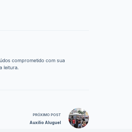
Consulta gratuita. Nenhum pagamento será solicitado.
uas próprias regras e condições de financiamento. As fam
s benefícios.
SVR)
R) permite
uma pessoa