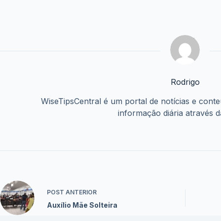
O programa é dividido em faixas de renda, cada uma com s
enquadrar em uma das faixas do programa e ter acesso ao
BANCO CENTRAL (
O Sistema de Valores a Receber (SV
consultar se você, sua empresa ou 