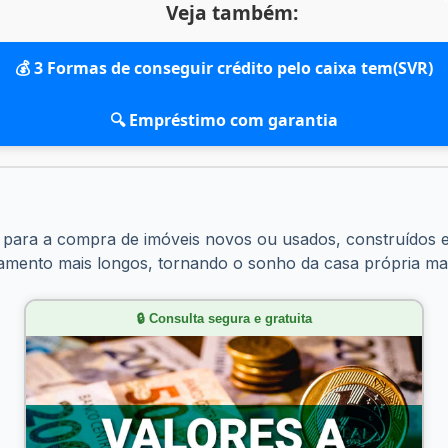
Veja também:
💰 3 Formas de conseguir crédito pelo caixa tem(SVR)
🔍 Empréstimo com garantia
 para a compra de imóveis novos ou usados, construídos e
gamento mais longos, tornando o sonho da casa própria mai
🔒 Consulta segura e gratuita