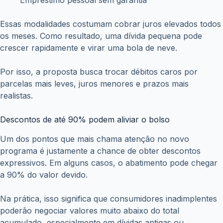
Organizar entradas e saídas de dinheiro ajuda a cumprir
parcelas sem atraso e evita novos problemas.
Quem pode participar do programa
As regras oficiais ainda não foram divulgadas. Porém,
existe a possibilidade de o governo limitar o acesso a
pessoas com renda mensal de até cinco salários mínimos.
Além disso, o valor máximo das dívidas aceitas ainda está
em estudo. Portanto, será necessário aguardar o anúncio
final.
Programa deve atender milhões de brasileiros
O governo pretende ampliar o alcance da edição anterior,
que ajudou cerca de 15 milhões de pessoas. Agora, a
expectativa é beneficiar ainda mais famílias, especialmente
em um momento de alto endividamento no país.