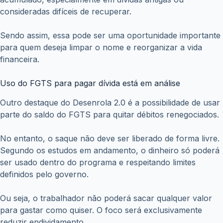
Com isso, o Desenrola 2.0 pode se tornar uma nova
chance para quem perdeu o controle financeiro e precisa
recomeçar.
Fique atento aos próximos anúncios
Como as regras finais ainda dependem de confirmação,
acompanhar informações oficiais será essencial. Assim,
você evita golpes, promessas falsas e consegue aderir ao
programa no momento certo.
Se o Desenrola 2.0 for lançado como esperado, quem se
preparar antes terá mais chances de negociar melhor,
pagar menos e recuperar o crédito no mercado.
ANTERIOR
PRÓXIMO