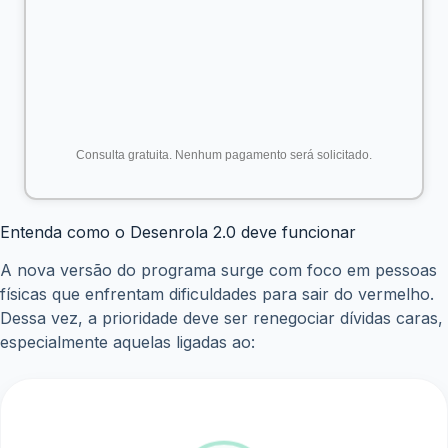
ser usado dentro do programa e respeitando limites
definidos pelo governo.
Ou seja, o trabalhador não poderá sacar qualquer valor
para gastar como quiser. O foco será exclusivamente
reduzir endividamento.
Dicas para aproveitar o Desenrola 2.0 da melhor forma
Se o programa for confirmado nos próximos dias, agir
com estratégia será essencial. Veja algumas dicas
importantes:
1. Levante todas as suas dívidas
Antes de aderir, consulte bancos, financeiras e birôs de
crédito para saber exatamente quanto deve. Dessa forma,
você negocia com mais clareza.