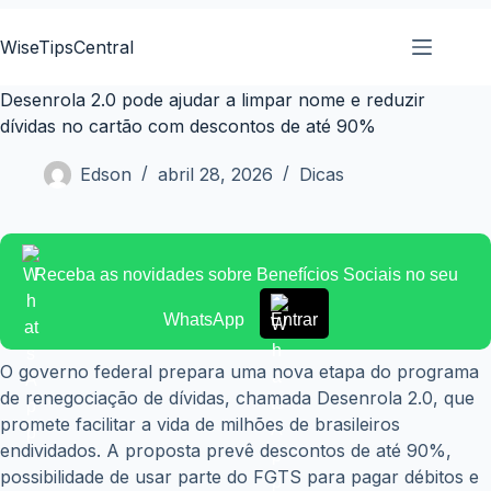
Pular
para
WiseTipsCentral
o
conteúdo
Desenrola 2.0 pode ajudar a limpar nome e reduzir
dívidas no cartão com descontos de até 90%
Edson
abril 28, 2026
Dicas
Receba as novidades sobre Benefícios Sociais no seu
WhatsApp
Entrar
O governo federal prepara uma nova etapa do programa
de renegociação de dívidas, chamada Desenrola 2.0, que
promete facilitar a vida de milhões de brasileiros
endividados. A proposta prevê descontos de até 90%,
possibilidade de usar parte do FGTS para pagar débitos e