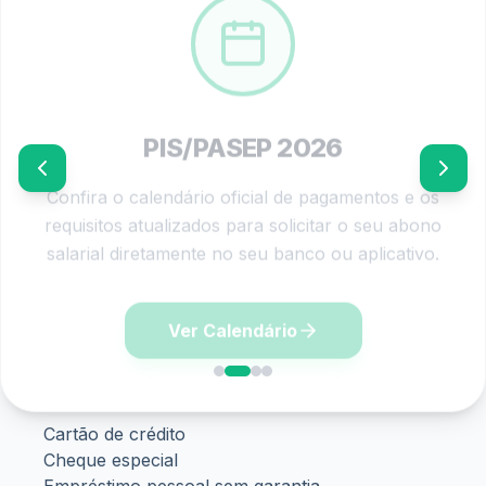
2. Priorize dívidas com juros altos
Cartão de crédito e cheque especial costumam crescer
rapidamente. Portanto, quitar esses débitos primeiro pode
gerar maior economia.
3. Analise se vale usar o FGTS
Embora possa ajudar no momento atual, o FGTS também
funciona como reserva importante. Por isso, compare
vantagens antes de utilizar esse saldo.
4. Evite novas compras parceladas
Após renegociar, manter o controle financeiro será
fundamental. Caso contrário, a dívida pode voltar em
pouco tempo.
5. Monte um orçamento mensal