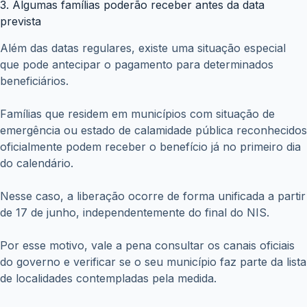
ANTERIOR
PRÓXIMO
Posts relacionados
Restituição do Imposto de Renda não caiu? Veja 5
motivos que podem estar bloqueando seu
pagamento
julho 2, 2026
Desenrola Brasil 2026: veja como renegociar
dívidas com até 90% de desconto
junho 30, 2026
FGTS pode render dinheiro extra? Veja como
funciona a distribuição dos lucros e saiba quanto