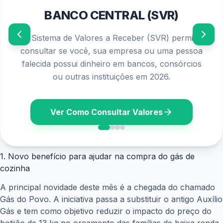
de 17 de junho, independentemente do final do NIS.
Por esse motivo, vale a pena consultar os canais oficiais
do governo e verificar se o seu município faz parte da lista
de localidades contempladas pela medida.
Mantenha o cadastro atualizado para evitar transtornos
Enquanto as novidades chegam, uma recomendação
continua sendo fundamental: manter os dados do
Cadastro Único sempre atualizados.
Mudanças de endereço, renda familiar, telefone ou
composição da família devem ser informadas o quanto
antes. Afinal, informações desatualizadas podem gerar
bloqueios, suspensões ou até mesmo o cancelamento do
benefício.
Além disso, os aplicativos oficiais continuam sendo as