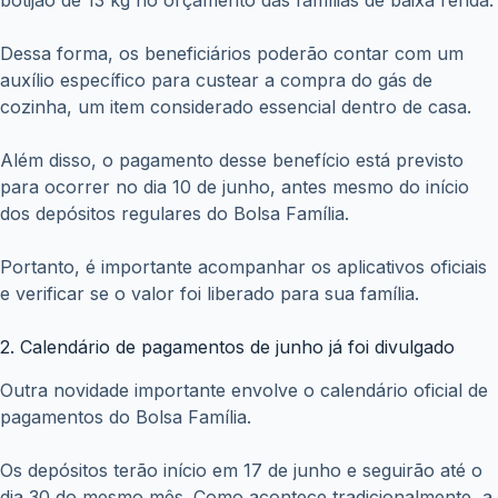
principais ferramentas para acompanhar pagamentos,
consultar informações e receber comunicados
importantes.
Famílias unipessoais continuam passando por análise
rigorosa
Por fim, quem mora sozinho e recebe o Bolsa Família
deve permanecer atento às regras do programa.
Atualmente, as famílias unipessoais seguem passando por
processos mais detalhados de verificação. O objetivo é
garantir que os benefícios sejam destinados apenas a
quem realmente atende aos critérios estabelecidos pelo
governo.
Portanto, manter a documentação em ordem e apresentar
informações verdadeiras durante o cadastro continua
sendo essencial para evitar problemas futuros.