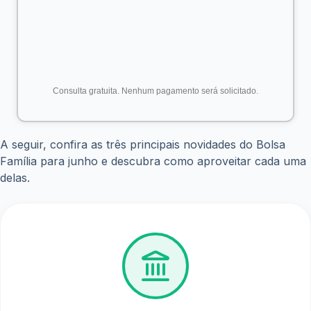
Casas lotéricas;
Correspondentes Caixa Aqui.
Assim, os beneficiários contam com diversas opções para
acessar os recursos com mais praticidade.
3. Algumas famílias poderão receber antes da data
prevista
Além das datas regulares, existe uma situação especial
que pode antecipar o pagamento para determinados
beneficiários.
Famílias que residem em municípios com situação de
emergência ou estado de calamidade pública reconhecidos
oficialmente podem receber o benefício já no primeiro dia
do calendário.
Nesse caso, a liberação ocorre de forma unificada a partir