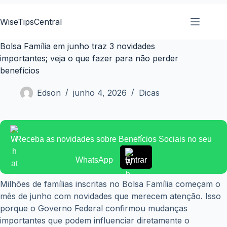
Pular
para
WiseTipsCentral
o
conteúdo
Bolsa Família em junho traz 3 novidades
importantes; veja o que fazer para não perder
benefícios
Edson
junho 4, 2026
Dicas
Receba as novidades sobre Benefícios Sociais no seu
WhatsApp
Entrar
Milhões de famílias inscritas no Bolsa Família começam o
mês de junho com novidades que merecem atenção. Isso
porque o Governo Federal confirmou mudanças
importantes que podem influenciar diretamente o