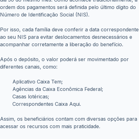
Fique atento às mudanças do Bolsa Família
Junho chega com alterações relevantes para os
beneficiários do Bolsa Família. Além da implantação do
Gás do Povo, o calendário oficial de pagamentos já está
definido e alguns municípios poderão contar com
antecipação dos depósitos.
Por isso, acompanhar as atualizações oficiais, conferir o
calendário e manter o Cadastro Único atualizado são
atitudes fundamentais para garantir o recebimento dos
benefícios sem contratempos.
Quanto mais informado o beneficiário estiver, maiores
serão as chances de aproveitar todos os auxílios
disponíveis e manter o orçamento familiar mais equilibrado
ao longo do mês.