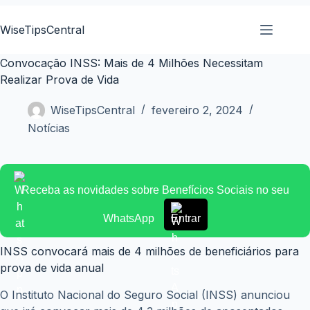
Pular
para
WiseTipsCentral
o
conteúdo
Convocação INSS: Mais de 4 Milhões Necessitam
Realizar Prova de Vida
WiseTipsCentral
fevereiro 2, 2024
Notícias
Receba as novidades sobre Benefícios Sociais no seu
WhatsApp
Entrar
INSS convocará mais de 4 milhões de beneficiários para
prova de vida anual
O Instituto Nacional do Seguro Social (INSS) anunciou