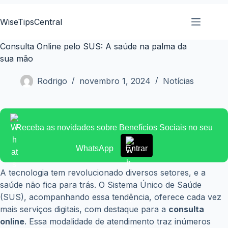
Pular
para
WiseTipsCentral
o
conteúdo
Consulta Online pelo SUS: A saúde na palma da
sua mão
Rodrigo
novembro 1, 2024
Notícias
Receba as novidades sobre Benefícios Sociais no seu
WhatsApp
Entrar
A tecnologia tem revolucionado diversos setores, e a
saúde não fica para trás. O Sistema Único de Saúde
(SUS), acompanhando essa tendência, oferece cada vez
mais serviços digitais, com destaque para a
consulta
online
. Essa modalidade de atendimento traz inúmeros