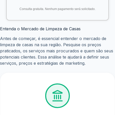
estratégicos como condomínios, supermercados e
comércios locais.
Boca a boca:
Peça indicações para amigos,
familiares e clientes satisfeitos.
Plataformas online:
Cadastre-se em plataformas
online que conectam profissionais de limpeza a
clientes.
Ofereça um Atendimento de Excelência
O atendimento ao cliente é crucial para o sucesso do seu
negócio. Seja pontual, educado, atencioso e profissional.
Esclareça todas as dúvidas do cliente, seja transparente
com relação aos preços e prazos, e esteja sempre
disponível para solucionar qualquer problema.
Construa sua Reputação
A reputação é um dos seus maiores ativos. Para construir