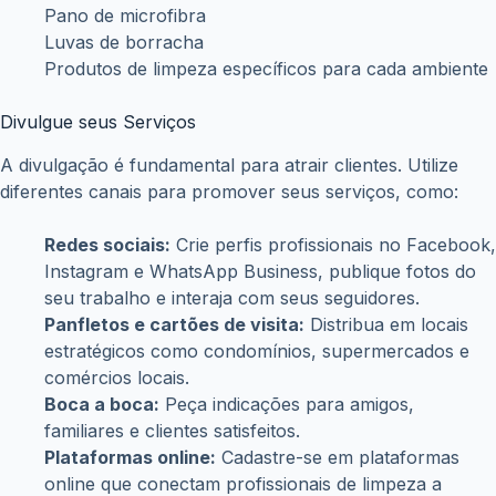
do Crédito do Trabalhador; empresas devem seguir
regras atualizadas
julho 3, 2026
Financiamento do Move Brasil para carros novos já
está disponível; veja como fazer a solicitação
julho 1, 2026
Novo lote do PIS/Pasep libera até R$ 1.621 para
trabalhadores; veja quem recebe
junho 22, 2026
Copyright © WiseTipsCentral