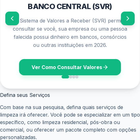
uma reputação sólida, foque na qualidade do seu trabalho,
no atendimento ao cliente e na pontualidade. Solicite
feedback dos seus clientes e busque sempre aprimorar
seus serviços.
Gerencie suas Finanças
Para garantir a saúde financeira do seu negócio, é
fundamental gerenciar suas finanças com cuidado.
Controle seus gastos, defina preços justos para seus
serviços, negocie com fornecedores e mantenha uma
reserva financeira para imprevistos.
Lembre-se que o sucesso do seu negócio de limpeza de
casas depende da sua dedicação, profissionalismo e
persistência. Siga este guia, adapte as dicas à sua realidade
e construa uma carreira de sucesso nesse mercado
promissor.
Formalize seu Negócio