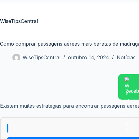
Pular
para
o
WiseTipsCentral
conteúdo
Como comprar passagens aéreas mais baratas de madrugada
WiseTipsCentral
outubro 14, 2024
Notícias
Receba
Existem muitas estratégias para encontrar passagens aére