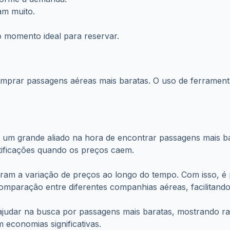
Consulta gratuita. Nenhum pagamento será solicitado.