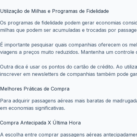
Além de pesquisar à noite, é essencial estar atento às pro
melhores opções, permitindo que o viajante encontre ofe
negócio.
PIS/PASEP 202
Confira o calendário oficial de paga
requisitos atualizados para solicitar 
salarial diretamente no seu banco ou 