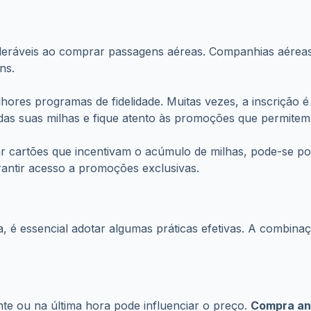
moções e utilizar ferramentas de comparação de preços. Site
rtas vantajosas. Agendar alertas para quedas de preços 
6
mentos e os
o seu abono
aplicativo.