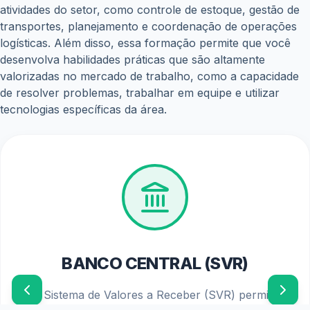
julho 3, 2026
Financiamento do Move Brasil para carros novos já
está disponível; veja como fazer a solicitação
julho 1, 2026
Novo lote do PIS/Pasep libera até R$ 1.621 para
trabalhadores; veja quem recebe
junho 22, 2026
Copyright © WiseTipsCentral
Termos e Condições
Sobre Nós
Políticas de Privacidade
Aviso Legal