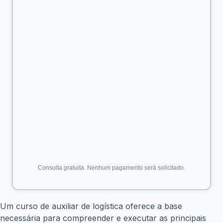
Não perca mais tempo e comece hoje mesmo o seu curso
de auxiliar de logística online com a EducaWeb. Essa é a
sua chance de se qualificar e ingressar no mercado de
trabalho com um diferencial competitivo. Matricule-se
agora no Curso de Auxiliar de Logística Online da
EducaWeb clicando
nesse link
e dê o primeiro passo rumo
ao seu sucesso profissional!
ANTERIOR
PRÓXIMO
Posts relacionados
eSocial divulga novas orientações sobre garantias
do Crédito do Trabalhador; empresas devem seguir
regras atualizadas