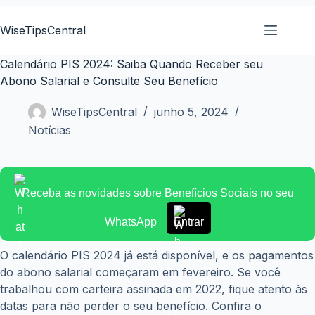
Pular
para
WiseTipsCentral
o
conteúdo
Calendário PIS 2024: Saiba Quando Receber seu
Abono Salarial e Consulte Seu Benefício
WiseTipsCentral
junho 5, 2024
Notícias
Receba as novidades sobre Benefícios Sociais no seu
WhatsApp
Entrar
O calendário PIS 2024 já está disponível, e os pagamentos
do abono salarial começaram em fevereiro. Se você
trabalhou com carteira assinada em 2022, fique atento às
datas para não perder o seu benefício. Confira o