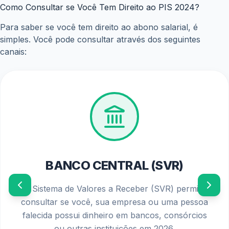
salarial e utilize as opções de saque disponíveis para
aproveitar o seu benefício.
ANTERIOR
PRÓXIMO
Posts relacionados
eSocial divulga novas orientações sobre garantias
do Crédito do Trabalhador; empresas devem seguir
regras atualizadas
julho 3, 2026
Financiamento do Move Brasil para carros novos já
está disponível; veja como fazer a solicitação