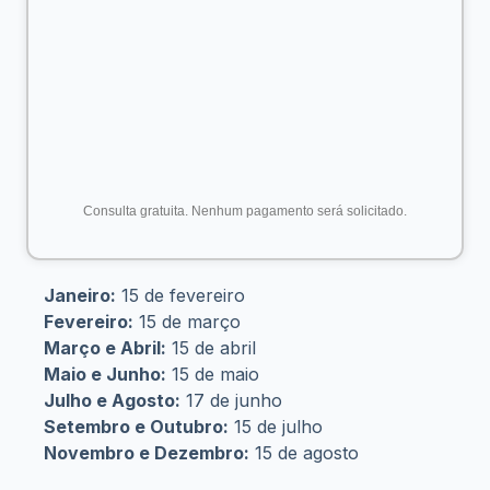
Como Sacar o Abono Salarial PIS 2024?
O saque do PIS 2024 pode ser feito de diversas formas:
Conta Caixa:
Se você possui conta na Caixa, o valor
será depositado automaticamente.
Caixa Tem:
Se você utiliza o Caixa Tem, o valor
estará disponível para saque ou transferência.
Cartão Cidadão:
Com o Cartão Cidadão e senha,
você pode sacar em caixas eletrônicos, lotéricas ou
correspondentes Caixa Aqui.
Agências da Caixa:
Apresente um documento de
identificação com foto em qualquer agência da Caixa
para sacar o benefício.
Fique Atento ao Calendário e Consulte Seu Benefício!
Não perca o prazo para receber seu PIS 2024. Consulte
o calendário, verifique se você tem direito ao abono