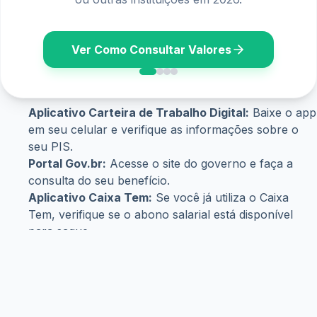
julho 1, 2026
Novo lote do PIS/Pasep libera até R$ 1.621 para
trabalhadores; veja quem recebe
junho 22, 2026
Copyright © WiseTipsCentral
Termos e Condições
Sobre Nós
Políticas de Privacidade
Aviso Legal
Contato