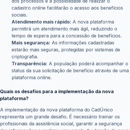
de dispositivos móveis, como smartphones e tablets.
Integração com outros sistemas:
O CadÚnico será
integrado com outros sistemas do governo, como o
Sistema de Cadastro Nacional de Informações
Sociais (CNIS), facilitando a troca de informações.
Novas funcionalidades:
A nova plataforma contará
com novas funcionalidades, como a possibilidade de
realizar o cadastro online e acompanhar o status da
solicitação de benefícios.
Impacto da atualização do CadÚnico na concessão do
Bolsa Família
A atualização do CadÚnico terá um impacto significativo
na concessão do Bolsa Família. Com a nova plataforma, o
processo de avaliação das famílias para o recebimento do
benefício será mais ágil e preciso. As informações
cadastradas no CadÚnico serão cruzadas com outras
bases de dados, permitindo identificar com maior precisão