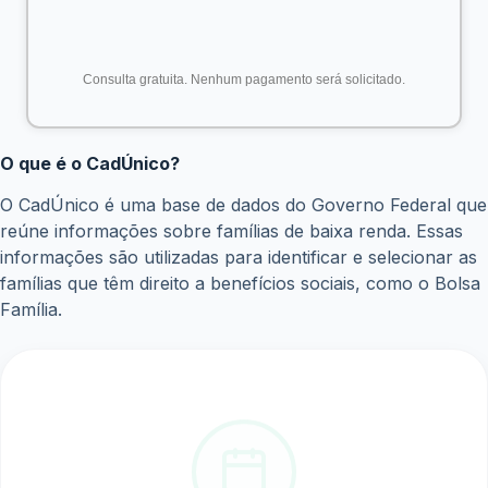
Quais os benefícios para a população?
A atualização do CadÚnico trará diversos benefícios para
a população, como:
Acesso mais fácil aos benefícios:
A simplificação
dos processos e a possibilidade de realizar o
cadastro online facilitarão o acesso aos benefícios
sociais.
Atendimento mais rápido:
A nova plataforma
permitirá um atendimento mais ágil, reduzindo o
tempo de espera para a concessão de benefícios.
Mais segurança:
As informações cadastradas
estarão mais seguras, protegidas por sistemas de
criptografia.
Transparência:
A população poderá acompanhar o
status da sua solicitação de benefício através de uma
plataforma online.