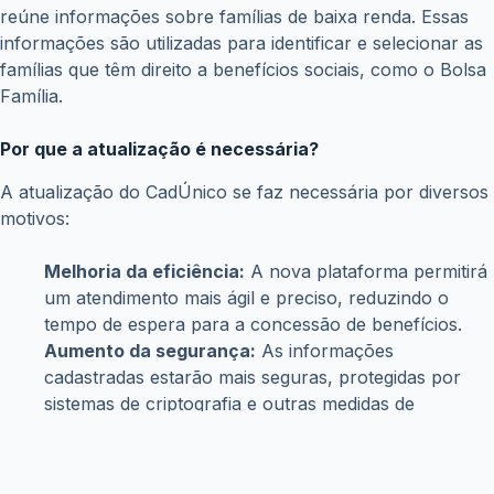
Financiamento do Move Brasil para carros novos já
está disponível; veja como fazer a solicitação
julho 1, 2026
Novo lote do PIS/Pasep libera até R$ 1.621 para
trabalhadores; veja quem recebe
junho 22, 2026
Copyright © WiseTipsCentral
Termos e Condições
Sobre Nós
Políticas de Privacidade
Aviso Legal
Contato