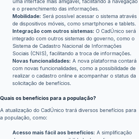
Aumento da segurança:
As informações
cadastradas estarão mais seguras, protegidas por
sistemas de criptografia e outras medidas de
segurança.
Modernização:
A nova plataforma utilizará
tecnologias mais modernas, facilitando a integração
com outros sistemas do governo.
Simplificação dos processos:
Os processos de
cadastro e atualização de dados serão simplificados,
tornando o atendimento mais fácil para os cidadãos.
Quais as principais mudanças?
As principais mudanças previstas para o CadÚnico são:
Interface mais intuitiva:
A nova plataforma terá
uma interface mais amigável, facilitando a navegação
e o preenchimento das informações.
Mobilidade:
Será possível acessar o sistema através