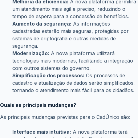
trazendo uma série de benefícios para a população e para
os profissionais da assistência social.
O que é o CadÚnico?
O CadÚnico é uma base de dados do Governo Federal que
reúne informações sobre famílias de baixa renda. Essas
informações são utilizadas para identificar e selecionar as
famílias que têm direito a benefícios sociais, como o Bolsa
Família.
Por que a atualização é necessária?
A atualização do CadÚnico se faz necessária por diversos
motivos:
Melhoria da eficiência:
A nova plataforma permitirá
um atendimento mais ágil e preciso, reduzindo o
tempo de espera para a concessão de benefícios.