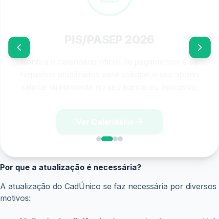
Quais os desafios para a implementação da nova
plataforma?
A implementação da nova plataforma do CadÚnico
representa um grande desafio. É necessário treinar os
profissionais da assistência social, garantir a segurança
das informações e realizar uma ampla divulgação da nova
plataforma para a população.
Em resumo,
a atualização do CadÚnico é um passo
importante para modernizar a assistência social no Brasil.
A nova plataforma trará diversos benefícios para a
população, como mais agilidade, segurança e
transparência no acesso aos benefícios sociais.
CadÚnico: Uma Nova Era para a Assistência Social
O Cadastro Único para Programas Sociais (CadÚnico)
está prestes a passar por uma grande transformação.
Após 14 anos de sua criação, o sistema será atualizado,