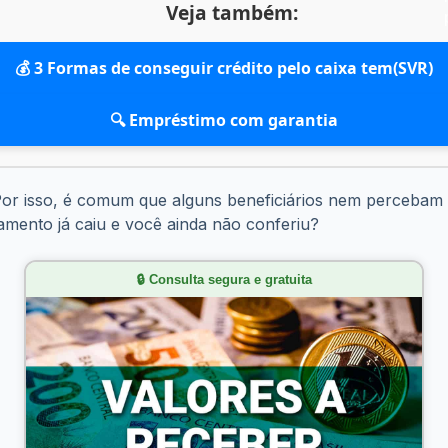
Veja também:
💰 3 Formas de conseguir crédito pelo caixa tem(SVR)
🔍 Empréstimo com garantia
or isso, é comum que alguns beneficiários nem percebam qu
amento já caiu e você ainda não conferiu?
🔒 Consulta segura e gratuita