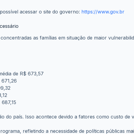
essencial. Afinal, saber exatamente o dia do depósito aju
go do mês. Portanto, verificar o saldo com frequência é u
6
mentos e os
o seu abono
aplicativo.