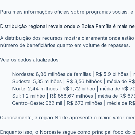
Ao mesmo tempo, acompanhar o calendário oficial se torna 
diretamente para um melhor planejamento financeiro ao lon
PIS/PASEP 202
Confira o calendário oficial de paga
requisitos atualizados para solicitar 
salarial diretamente no seu banco ou 