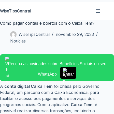
Pular
para
WiseTipsCentral
o
conteúdo
Como pagar contas e boletos com o Caixa Tem?
WiseTipsCentral
novembro 29, 2023
Notícias
Receba as novidades sobre Benefícios Sociais no seu
WhatsApp
Entrar
A
conta digital Caixa Tem
foi criada pelo Governo
Federal, em parceria com a Caixa Econômica, para
facilitar o acesso aos pagamentos e serviços dos
programas sociais. Com o aplicativo
Caixa Tem
, é
possível realizar diversas transações, incluindo o