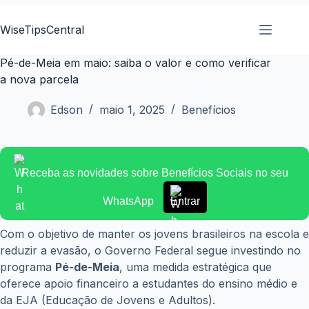
Pular
para
WiseTipsCentral
o
conteúdo
Pé-de-Meia em maio: saiba o valor e como verificar
a nova parcela
Edson
maio 1, 2025
Benefícios
Receba as novidades sobre Benefícios Sociais no seu
WhatsApp
Entrar
Com o objetivo de manter os jovens brasileiros na escola e
reduzir a evasão, o Governo Federal segue investindo no
programa
Pé-de-Meia
, uma medida estratégica que
oferece apoio financeiro a estudantes do ensino médio e
da EJA (Educação de Jovens e Adultos).