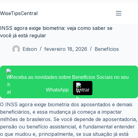
Pular
para
WiseTipsCentral
o
conteúdo
INSS agora exige biometria: veja como saber se
você já está regular
Edson
fevereiro 18, 2026
Benefícios
Receba as novidades sobre Benefícios Sociais no seu
WhatsApp
Entrar
O INSS agora exige biometria dos aposentados e demais
beneficiários, e essa mudança já começa a impactar
milhões de brasileiros. Se você depende de aposentadoria,
pensão ou benefício assistencial, é fundamental entender
o que mudou e, principalmente, se sua situação já está