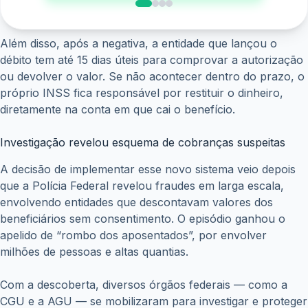
Em tempos de tantas notícias e mudanças nos programas
sociais, manter-se informado é a melhor forma de
proteger seu dinheiro. Se você ou alguém próximo recebe
benefício do INSS, vale a pena entrar agora mesmo no
aplicativo e conferir se tudo está certo.
Pequenas atitudes como essa evitam grandes dores de
cabeça no futuro — e ainda garantem o reembolso de
valores que não precisavam do retiramento.
ANTERIOR
PRÓXIMO
Posts relacionados