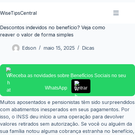
Pular
para
WiseTipsCentral
o
conteúdo
Descontos indevidos no benefício? Veja como
reaver o valor de forma simples
Edson
maio 15, 2025
Dicas
Receba as novidades sobre Benefícios Sociais no seu
WhatsApp
Entrar
Muitos aposentados e pensionistas têm sido surpreendidos
com abatimentos inesperados em seus pagamentos. Por
isso, o INSS deu início a uma operação para devolver
valores retirados sem autorização. Se você ou alguém da
sua família notou alguma cobrança estranha no benefício,