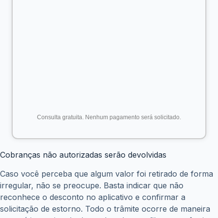
solicitando dados pessoais, desconfie. Em caso de dúvida,
ligue para a Central 135, que funciona de segunda a
sábado, das 7h às 22h.
Como pedir o ressarcimento? Confira o passo a passo
Se você detectou descontos indevidos, veja como solicitar
a devolução:
Acesse o aplicativo Meu INSS ou entre no site
meu.inss.gov.br.
Faça login com sua conta Gov.br (nível prata ou
ouro).
Veja as notificações recebidas e localize a cobrança
associativa.
Clique na opção para indicar que não reconhece o
valor descontado.
Confirme a solicitação de devolução.
Aguarde o prazo de análise. O valor tem reembolso