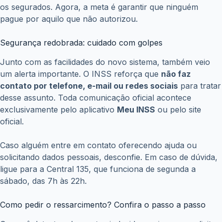
Restituição do Imposto de Renda não caiu? Veja 5
motivos que podem estar bloqueando seu
pagamento
julho 2, 2026
Desenrola Brasil 2026: veja como renegociar
dívidas com até 90% de desconto
junho 30, 2026
FGTS pode render dinheiro extra? Veja como
funciona a distribuição dos lucros e saiba quanto
você pode receber
junho 16, 2026
Copyright © WiseTipsCentral