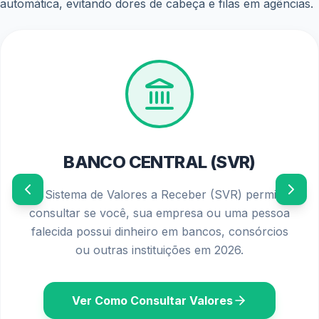
direto na conta em que o benefício tem vínculo.
Esse novo modelo surgiu para desburocratizar o
processo e assegurar que os valores cheguem
rapidamente ao bolso dos verdadeiros donos.
Transparência e proteção digital são novas prioridades
Em resposta ao problema, o INSS começou a atualizar
seus sistemas de segurança. A ideia é tornar mais rigorosa
a autorização para qualquer desconto. Para isso, o uso de
biometria e autenticação por múltiplos fatores
está em
fase de implementação.
Além disso, o aplicativo Meu INSS agora conta com um
painel onde o beneficiário pode acompanhar em tempo
real todos os débitos e autorizações ligadas ao seu
benefício. Isso representa um grande avanço em termos
de clareza e controle.