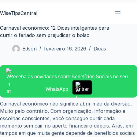
Pular
para
WiseTipsCentral
o
conteúdo
Carnaval econômico: 12 Dicas inteligentes para
curtir o feriado sem prejudicar o bolso
Edson
fevereiro 16, 2026
Dicas
Receba as novidades sobre Benefícios Sociais no seu
WhatsApp
Entrar
Carnaval econômico não significa abrir mão da diversão.
Muito pelo contrário. Com organização, informação e
escolhas conscientes, você consegue curtir cada
momento sem cair no aperto financeiro depois. Aliás, em
tempos em que muita gente depende de benefícios sociais