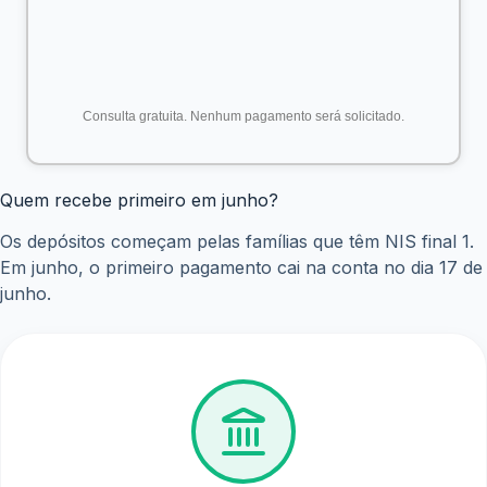
Os extras são pagos da seguinte forma:
R$ 150 por criança de 0 a 6 anos (Benefício Primeira
Infância);
R$ 50 para gestantes e nutrizes (mulheres que
amamentam);
R$ 50 por criança ou adolescente de 7 a 18 anos
incompletos;
R$ 50 por bebê de até 6 meses de vida na família.
Assim, o valor final varia conforme a composição familiar.
Como consultar o valor e movimentar o dinheiro?
A maneira mais rápida de verificar quanto será depositado
é pelo aplicativo Caixa Tem. Nele, o beneficiário consegue:
consultar o extrato detalhado do benefício;