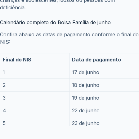
INSS pode ter impacto de R$ 27 bilhões com nova
aposentadoria especial; saiba quem poderá
aproveitar a medida
junho 22, 2026
Bolsa Família de junho começa nesta semana; veja
quando cada final do NIS recebe R$ 600
junho 16, 2026
Copyright © WiseTipsCentral
Termos e Condições
Sobre Nós
Políticas de Privacidade
Aviso Legal
Contato