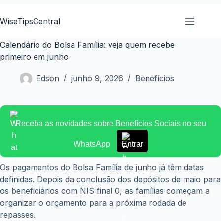
Pular
para
WiseTipsCentral
o
conteúdo
Calendário do Bolsa Família: veja quem recebe
primeiro em junho
Edson
junho 9, 2026
Benefícios
Receba as novidades sobre Benefícios Sociais no seu
WhatsApp
Entrar
Os pagamentos do Bolsa Família de junho já têm datas
definidas. Depois da conclusão dos depósitos de maio para
os beneficiários com NIS final 0, as famílias começam a
organizar o orçamento para a próxima rodada de
repasses.