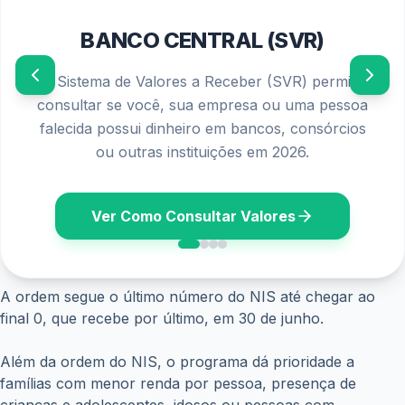
verificar a data do pagamento;
fazer transferências via Pix;
pagar contas e movimentar o saldo com segurança.
Também é possível acompanhar as informações pelo
aplicativo do Bolsa Família ou em agências da Caixa.
ANTERIOR
PRÓXIMO
Posts relacionados
Aposentadoria acima de R$ 12 mil no INSS?
Entenda quem realmente pode receber esse valor
julho 1, 2026