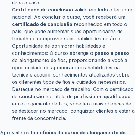
essenciais antes, durante e após o procedimento de
alongamento, incluindo a higiene, segurança e saúde
capilar.
Aprenderá também técnicas específicas, como a aplicação
fio a fio e em tufos, com instruções passo a passo
detalhadas e dicas práticas para obter resultados
perfeitos. Além disso, o curso aborda a escolha correta
dos materiais e ferramentas, proporcionando
conhecimentos essenciais para uma aplicação segura e
duradoura.
A jornada de aprendizado
O curso de alongamento de fios é estruturado de forma
didática e progressiva, permitindo que você aprenda no
seu próprio ritmo. O conteúdo é apresentado de maneira
clara e objetiva, com vídeos explicativos, demonstrações
práticas e materiais complementares para aprofundar o
seu conhecimento. Ao final de cada módulo, há atividades