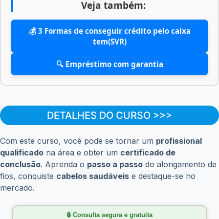
Veja também:
💰 3 Formas de conseguir crédito pelo caixa
tem(SVR)
🔍 Empréstimo com garantia
DETALHES DO CURSO >>>
Com este curso, você pode se tornar um
profissional
qualificado
na área e obter um
certificado de
conclusão
. Aprenda o
passo a passo
do alongamento de
fios, conquiste
cabelos saudáveis
e destaque-se no
mercado.
🔒 Consulta segura e gratuita