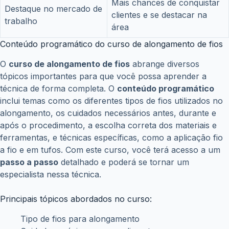
Posts relacionados
eSocial divulga novas orientações sobre garantias
do Crédito do Trabalhador; empresas devem seguir
regras atualizadas
julho 3, 2026
Financiamento do Move Brasil para carros novos já
está disponível; veja como fazer a solicitação
julho 1, 2026
Novo lote do PIS/Pasep libera até R$ 1.621 para
trabalhadores; veja quem recebe
junho 22, 2026