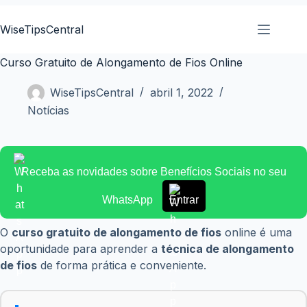
Pular
para
WiseTipsCentral
o
conteúdo
Curso Gratuito de Alongamento de Fios Online
WiseTipsCentral
abril 1, 2022
Notícias
Receba as novidades sobre Benefícios Sociais no seu
WhatsApp
Entrar
O
curso gratuito de alongamento de fios
online é uma
oportunidade para aprender a
técnica de alongamento
de fios
de forma prática e conveniente.