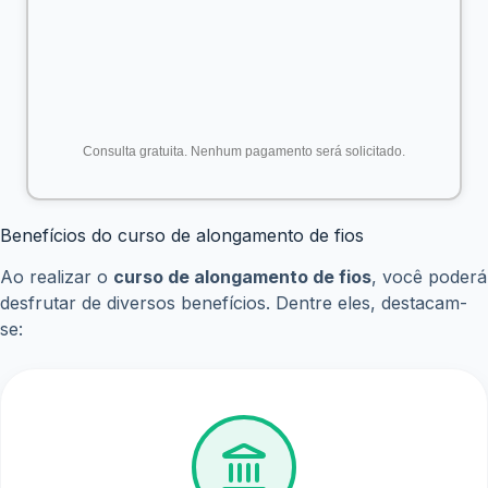
conhecimento e habilidades
território nacional
Oportunidade de
Aprendizado sobre os
aprimorar habilidades e
diferentes tipos de fios e
conhecimentos
cuidados necessários
Mais chances de conquistar
Destaque no mercado de
clientes e se destacar na
trabalho
área
Conteúdo programático do curso de alongamento de fios
O
curso de alongamento de fios
abrange diversos
tópicos importantes para que você possa aprender a
técnica de forma completa. O
conteúdo programático
inclui temas como os diferentes tipos de fios utilizados no
alongamento, os cuidados necessários antes, durante e
após o procedimento, a escolha correta dos materiais e
ferramentas, e técnicas específicas, como a aplicação fio
a fio e em tufos. Com este curso, você terá acesso a um