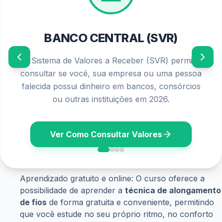
passo a passo
detalhado e poderá se tornar um
especialista nessa técnica.
Principais tópicos abordados no curso:
Tipo de fios para alongamento
Cuidados prévios ao procedimento
Técnicas de aplicação de fios
Cuidados pós-alongamento
Escolha de materiais e ferramentas adequados
Detalhes sobre o conteúdo programático
O
curso de alongamento de fios
oferece uma abordagem
abrangente para que você possa desenvolver todas as
habilidades necessárias nessa técnica. Durante o curso,
você aprenderá sobre os diferentes tipos de fios
disponíveis no mercado, entendendo suas características
e propriedades. Além disso, serão abordados os cuidados