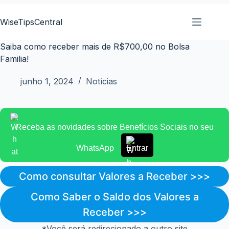
Pular
para
WiseTipsCentral
o
conteúdo
Saiba como receber mais de R$700,00 no Bolsa
Familia!
junho 1, 2024
Notícias
Receba as novidades sobre Benefícios Sociais no seu
WhatsApp
Entrar
Como consultar Valores a Receber >>>
Como Saber o Saldo dos Valores a
Receber >>>
*Você será redirecionado a outro site