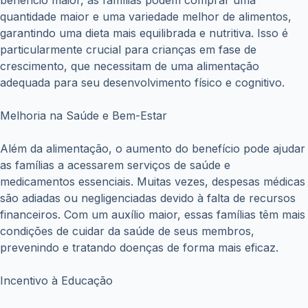
julho 3, 2026
Financiamento do Move Brasil para carros novos já
está disponível; veja como fazer a solicitação
julho 1, 2026
Novo lote do PIS/Pasep libera até R$ 1.621 para
trabalhadores; veja quem recebe
junho 22, 2026
Copyright © WiseTipsCentral
Termos e Condições
Sobre Nós
Políticas de Privacidade
Aviso Legal
Contato