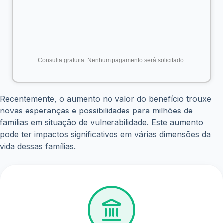
benefício, há uma injeção maior de recursos na economia
das comunidades mais pobres, estimulando o crescimento
de pequenos negócios e criando uma rede de apoio
econômico. Isso pode levar ao desenvolvimento
econômico dessas áreas e à geração de empregos locais.
Redução da Vulnerabilidade Social
Em momentos de crise econômica, como altas taxas de
desemprego ou inflação elevada, o Bolsa Família atua
como uma rede de proteção para as famílias mais pobres.
O aumento do benefício oferece uma margem de
segurança maior, ajudando essas famílias a enfrentarem
dificuldades financeiras sem cair em situações de extrema
pobreza.
Fortalecimento da Dignidade e da Cidadania
Além dos benefícios materiais, o aumento no Bolsa Família