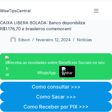
Pular
para
WiseTipsCentral
o
conteúdo
CAIXA LIBERA BOLADA: Banco disponibiliza
R$1.176,70 e brasileiros comemoram!
Edson
fevereiro 12, 2024
Notícias
Receba as novidades sobre Benefícios Sociais no seu
WhatsApp
Entrar
Como consultar >>>
Como Sacar >>>
Como Receber por PIX >>>