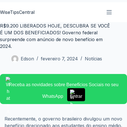
Pular
para
WiseTipsCentral
o
conteúdo
R$9.200 LIBERADOS HOJE, DESCUBRA SE VOCÊ
É UM DOS BENEFICIADOS! Governo federal
surpreende com anúncio de novo benefício em
2024.
Edson
fevereiro 7, 2024
Notícias
Receba as novidades sobre Benefícios Sociais no seu
WhatsApp
Entrar
Recentemente, o governo brasileiro divulgou um novo 
benefício direcionado aos estudantes do ensino médio. 